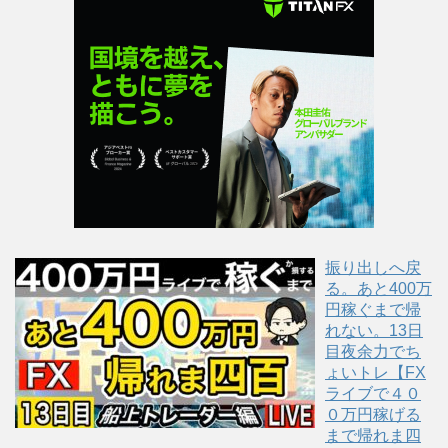
t
有
l
e
す
e
r
る
+
で
に
で
共
は
共
有
ク
有
(
リ
(
新
ッ
新
し
ク
し
い
し
い
ウ
て
ウ
ィ
く
ィ
ン
だ
ン
ド
さ
ド
ウ
い
ウ
で
(
で
開
新
開
き
し
き
ま
い
ま
す
ウ
す
)
ィ
)
ン
振り出しへ戻
ド
ウ
る。あと400万
で
円稼ぐまで帰
開
き
れない。13日
ま
す
目夜余力でち
)
ょいトレ【FX
ライブで４０
０万円稼げる
まで帰れま四