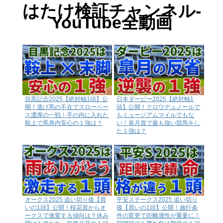
はたけ検証チャンネル-
YouTube全動画
目黒記念2025【絶対軸1頭】公
日本ダービー2025【絶対軸1
開！逃げ馬の不在でスローペー
頭】公開！クロワデュノールで
ス濃厚の一戦！手の内に入れた
もミュージアムマイルでもな
鞍上で馬券内安心の１強は？
い！皐月賞で最も強い競馬をし
た１強は？
オークス2025 追い切り後【買
平安ステークス2025 追い切り
いの1頭】公開！桜花賞からオ
後【買いの1頭】公開！施行条
ークスで激変する傾向は？休み
件の変更で距離適性が重要に！