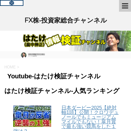
FX株‐投資家総合チャンネル
HOME
>
Youtube-はたけ検証チャンネル
はたけ検証チャンネル‐人気ランキング
日本ダービー2025【絶対
軸1頭】公開！クロワデュ
ノールでもミュージアム
マイルでもない！皐月賞
で最も強い競馬をした１