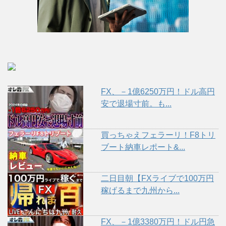
FX、－1億6250万円！ドル高円
安で退場寸前。も...
買っちゃえフェラーリ！F8トリ
ブート納車レポート&...
二日目朝【FXライブで100万円
稼げるまで九州から...
FX、－1億3380万円！ドル円急