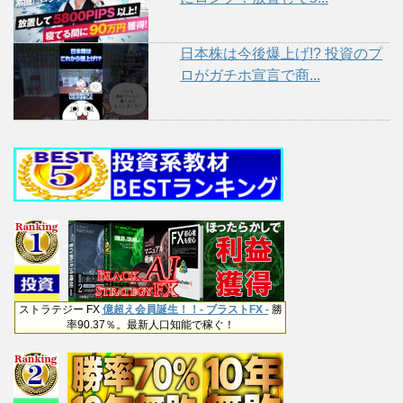
日本株は今後爆上げ!? 投資のプ
ロがガチホ宣言で商...
ストラテジー FX
億超え会員誕生！！- ブラストFX -
勝
率90.37％。最新人口知能で稼ぐ！