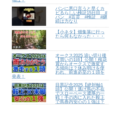
強は？
パンに悪口言うと早くカ
ビるらしい検証15日目 #
パン #言霊 #検証 #継
続は力なり
【小ネタ】畑集落に行っ
たら何もなかった・・・
オークス2025 追い切り後
【買いの1頭】公開！桜花
賞からオークスで激変す
る傾向は？休み明けを使
われ、前進必至の１頭を
発表！
目黒記念2025【絶対軸1
頭】公開！逃げ馬の不在
でスローペース濃厚の一
戦！手の内に入れた鞍上
で馬券内安心の１強は？