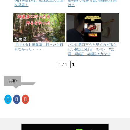
明けを使われ、前進必至の１頭
前哨戦でも勝ち負け期待の１頭
を発表！
は？
【小ネタ】畑集落に行ったら何
パンに悪口言うと早くカビるら
もなかった・・・
しい検証15日目 #パン #言
霊 #検証 #継続は力なり
1 / 1
1
共有:
ク
F
ク
リ
a
リ
ッ
c
ッ
ク
e
ク
し
b
し
て
o
て
T
o
G
w
k
o
i
で
o
t
共
g