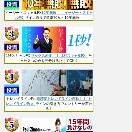
イージー・スキャルFX
10年無敗！ -イージー・スキャ
ルFX-
サイン通りで勝率70％・10年無敗！
1秒スキャルFX
マックス岩本！！- 1秒スキャルFX -
た
った２つの色を見分けるだけでOK！
トレンドラインPro
高精度トレンドライン自動！！- ト
レンドラインPro -
ラインの引き方でエントリーが変わ
る！