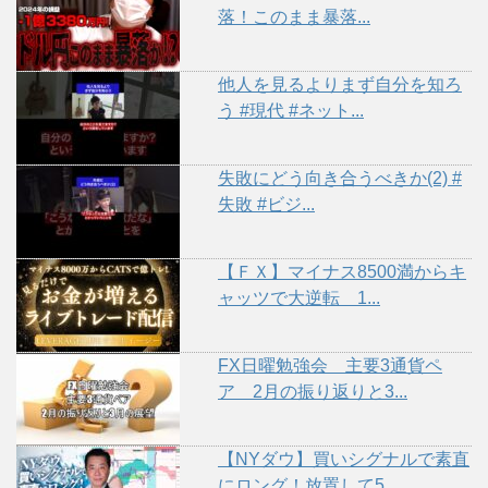
落！このまま暴落...
他人を見るよりまず自分を知ろ
う #現代 #ネット...
失敗にどう向き合うべきか(2) #
失敗 #ビジ...
【ＦＸ】マイナス8500満からキ
ャッツで大逆転 1...
FX日曜勉強会 主要3通貨ペ
ア 2月の振り返りと3...
【NYダウ】買いシグナルで素直
にロング！放置して5...