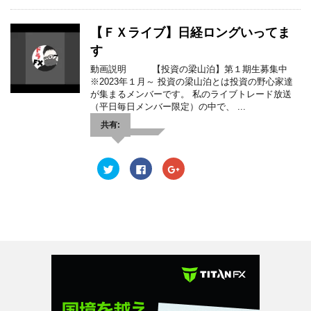
し
b
し
開
新
開
て
o
て
き
し
き
T
o
G
ま
い
ま
w
k
o
【ＦＸライブ】日経ロングいってま
す
ウ
す
i
で
o
)
ィ
)
t
共
g
ン
す
t
有
l
ド
e
す
e
ウ
動画説明 【投資の梁山泊】第１期生募集中
r
る
+
で
で
に
で
※2023年１月～ 投資の梁山泊とは投資の野心家達
開
共
は
共
き
が集まるメンバーです。 私のライブトレード放送
有
ク
有
ま
(
リ
(
（平日毎日メンバー限定）の中で、 ...
す
新
ッ
新
)
し
ク
し
共有:
い
し
い
ウ
て
ウ
ィ
く
ィ
ン
だ
ン
ド
さ
ド
ク
F
ク
ウ
い
ウ
リ
a
リ
で
(
で
ッ
c
ッ
開
新
開
ク
e
ク
き
し
き
し
b
し
ま
い
ま
て
o
て
す
ウ
す
T
o
G
)
ィ
)
w
k
o
ン
i
で
o
ド
t
共
g
ウ
t
有
l
で
e
す
e
開
r
る
+
き
で
に
で
ま
共
は
共
す
有
ク
有
)
(
リ
(
新
ッ
新