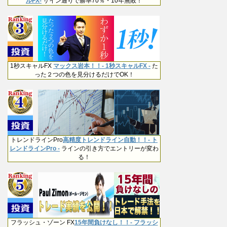
ルFX-
サイン通りで勝率70％・10年無敗！
1秒スキャルFX
マックス岩本！！- 1秒スキャルFX -
た
った２つの色を見分けるだけでOK！
トレンドラインPro
高精度トレンドライン自動！！- ト
レンドラインPro -
ラインの引き方でエントリーが変わ
る！
フラッシュ・ゾーン FX
15年間負けなし！！- フラッシ