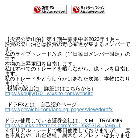
【投資の梁山泊】第１期生募集中※2023年１月～
投資の梁山泊とは投資の野心家達が集まるメンバーで
す。
私のライブトレード放送（平日毎日メンバー限定）の
中で、
本物の上昇軍団を目指します。
私はすべてのトレードを晒しながら、億トレを目指し
ます。
私のトレードをどう使うかはあなた次第、本物になり
ましょう。
↓投資の梁山泊、詳細ははこちらから↓
https://koujiy0701.wixsite.com/website
↓ドラFXとは、自己紹介ページ↓
https://peraichi.com/landing_pages/view/dorafx
ドラが使用している証券会社は、ＸＭ TRADING
https://clicks.affstrack.com/c?c=353531&l=ja&p=1
４年リアルトレードで毎日使用しておりますが、一度
も不具合や、出金遅延、異常なスプレッドはありませ