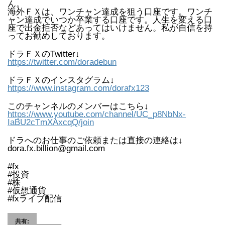
ん。
海外ＦＸは、ワンチャン達成を狙う口座です。ワンチ
ャン達成でいつか卒業する口座です。人生を変える口
座で出金拒否などあってはいけません。私が自信を持
ってお勧めしております。
ドラＦＸのTwitter↓
https://twitter.com/doradebun
ドラＦＸのインスタグラム↓
https://www.instagram.com/dorafx123
このチャンネルのメンバーはこちら↓
https://www.youtube.com/channel/UC_p8NbNx-
IaBU2cTmXAxcqQ/join
ドラへのお仕事のご依頼または直接の連絡は↓
dora.fx.billion@gmail.com
#fx
#投資
#株
#仮想通貨
#fxライブ配信
共有: