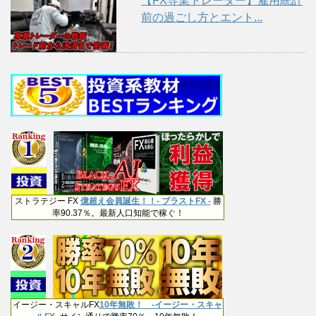
【FX専業トレーダー】雇用統計
前の過ごし方とエント...
ストラテジー FX
億超え会員誕生！！- ブラストFX -
勝
率90.37％。最新人口知能で稼ぐ！
イージー・スキャルFX
10年無敗！ -イージー・スキャ