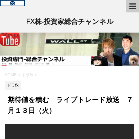
FX株‐投資家総合チャンネル
HOME
>
ドラfx
>
ドラfx
期待値を積む ライブトレード放送 ７
月１３日（火）