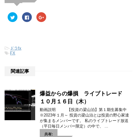
ク
F
ク
リ
a
リ
ッ
c
ッ
ク
e
ク
し
b
し
て
o
て
T
o
G
w
k
o
i
で
o
-
ドラfx
t
共
g
t
有
l
-
FX
e
す
e
r
る
+
で
に
で
共
は
共
関連記事
有
ク
有
(
リ
(
新
ッ
新
し
ク
し
い
し
い
ウ
て
ウ
爆益からの爆損 ライブトレード
ィ
く
ィ
ン
だ
ン
ド
さ
ド
１０月１６日（木）
ウ
い
ウ
で
(
で
動画説明 【投資の梁山泊】第１期生募集中
開
新
開
※2023年１月～ 投資の梁山泊とは投資の野心家達
き
し
き
ま
い
ま
が集まるメンバーです。 私のライブトレード放送
す
ウ
す
（平日毎日メンバー限定）の中で、 ...
)
ィ
)
ン
ド
共有: