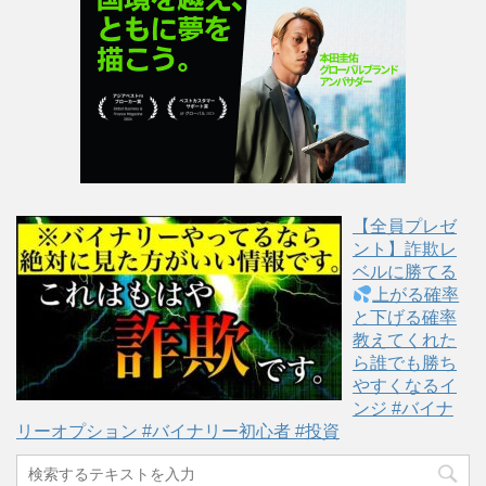
し
ク
し
い
し
い
ウ
て
ウ
ィ
く
ィ
ン
だ
ン
ド
さ
ド
ウ
い
ウ
で
(
で
開
新
開
き
し
き
ま
い
ま
す
ウ
す
)
ィ
)
ン
ド
ウ
で
【全員プレゼ
開
き
ント】詐欺レ
ま
す
ベルに勝てる
)
上がる確率
と下げる確率
教えてくれた
ら誰でも勝ち
やすくなるイ
ンジ #バイナ
リーオプション #バイナリー初心者 #投資