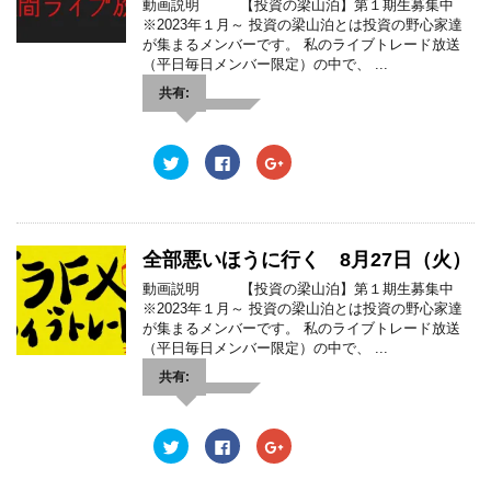
動画説明 【投資の梁山泊】第１期生募集中
r
る
+
で
で
に
で
※2023年１月～ 投資の梁山泊とは投資の野心家達
開
共
は
共
き
が集まるメンバーです。 私のライブトレード放送
有
ク
有
ま
(
リ
(
（平日毎日メンバー限定）の中で、 ...
す
新
ッ
新
)
し
ク
し
共有:
い
し
い
ウ
て
ウ
ィ
く
ィ
ン
だ
ン
ド
さ
ド
ク
F
ク
ウ
い
ウ
リ
a
リ
で
(
で
ッ
c
ッ
開
新
開
ク
e
ク
き
し
き
し
b
し
ま
い
ま
て
o
て
す
ウ
す
T
o
G
)
ィ
)
w
k
o
ン
全部悪いほうに行く 8月27日（火）
i
で
o
ド
t
共
g
ウ
動画説明 【投資の梁山泊】第１期生募集中
t
有
l
で
e
す
e
※2023年１月～ 投資の梁山泊とは投資の野心家達
開
r
る
+
き
が集まるメンバーです。 私のライブトレード放送
で
に
で
ま
共
は
共
（平日毎日メンバー限定）の中で、 ...
す
有
ク
有
)
(
リ
(
共有:
新
ッ
新
し
ク
し
い
し
い
ウ
て
ウ
ィ
く
ィ
ク
F
ク
ン
だ
ン
リ
a
リ
ド
さ
ド
ッ
c
ッ
ウ
い
ウ
ク
e
ク
で
(
で