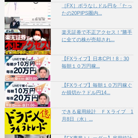
［FX］ボラなしドル円を「たっ
たの20PIPS圏内...
楽天証券で不正アクセス！“勝手
に全ての株が売却され...
【FXライブ】日本CPI！8：30
毎朝１０万円稼...
【FXライブ】毎朝１０万円稼ぐ
か損切か？ドル円14...
できる雇用統計 ＦＸライブ 1
月8日（水）...