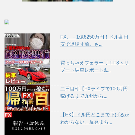
FX、－1億6250万円！ドル高円
安で退場寸前。も...
買っちゃえフェラーリ！F8トリ
ブート納車レポート&...
二日目朝【FXライブで100万円
稼げるまで九州から...
【FX】ドル円どこまで下げるか
わからない。反発まち...