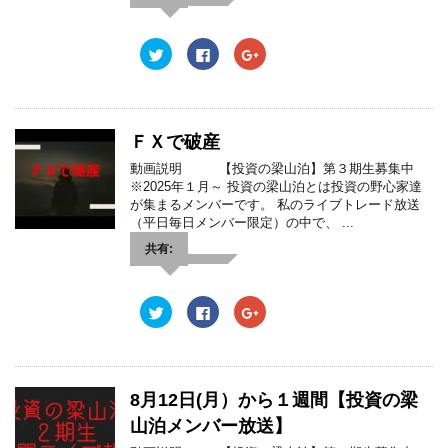
ウ
で
開
き
ま
ク
F
ク
す
リ
a
リ
)
ッ
c
ッ
ク
e
ク
し
b
し
て
o
て
T
o
G
w
k
o
ＦＸで破産
i
で
o
t
共
g
動画説明 【投資の梁山泊】第３期生募集中
t
有
l
e
す
e
※2025年１月～ 投資の梁山泊とは投資の野心家達
r
る
+
が集まるメンバーです。 私のライブトレード放送
で
に
で
共
は
共
（平日毎日メンバー限定）の中で、 ...
有
ク
有
(
リ
(
共有:
新
ッ
新
し
ク
し
い
し
い
ウ
て
ウ
ィ
く
ィ
ク
F
ク
ン
だ
ン
リ
a
リ
ド
さ
ド
ッ
c
ッ
ウ
い
ウ
ク
e
ク
で
(
で
し
b
し
開
新
開
て
o
て
き
し
き
T
o
G
ま
い
ま
w
k
o
8月12日(月）から１週間【投資の梁
す
ウ
す
i
で
o
)
ィ
)
t
共
g
ン
山泊メンバー放送】
t
有
l
ド
e
す
e
ウ