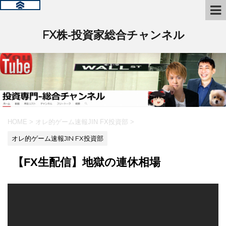
FX株‐投資家総合チャンネル
HOME
>
オレ的ゲーム速報JIN FX投資部
>
オレ的ゲーム速報JIN FX投資部
【FX生配信】地獄の連休相場