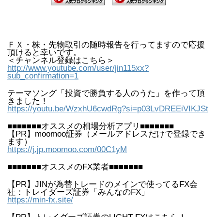
ＦＸ・株・先物取引の随時報告を行ってますので応援
頂けると幸いです。
＜チャンネル登録はこちら＞
http://www.youtube.com/user/jin115xx?
sub_confirmation=1
テーマソング「投資で勝負する人のうた」を作って頂
きました！
https://youtu.be/WzxhU6cwdRg?si=p03LvDREEiVIKJSt
■■■■■■■オススメの相場分析アプリ■■■■■■■
【PR】moomoo証券（メールアドレスだけで登録でき
ます）
https://j.jp.moomoo.com/00C1yM
■■■■■■■オススメのFX業者■■■■■■■
【PR】JINが為替トレードのメインで使ってるFX会
社：トレイダーズ証券「みんなのFX」
https://min-fx.site/