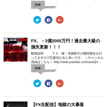
(
リ
(
新
ッ
新
共有:
し
ク
し
い
し
い
ウ
て
ウ
ィ
く
ィ
ン
だ
ン
ク
F
ク
ド
さ
ド
リ
a
リ
ウ
い
ウ
ッ
c
ッ
で
(
で
ク
e
ク
開
新
開
し
b
し
き
し
き
て
o
て
ま
い
ま
T
o
G
す
ウ
す
w
k
o
FX、－2億2000万円！過去最大級の
)
ィ
)
i
で
o
ン
t
共
g
損失更新！！！
ド
t
有
l
ウ
e
す
e
で
動画説明 ＦＸ・株・先物取引の随時報告を行
r
る
+
開
で
に
で
ってますので応援頂けると幸いです。 ＜チャンネル
き
共
は
共
ま
登録はこちら＞ http://www.youtube.com/user/jin ...
有
ク
有
す
(
リ
(
)
新
ッ
新
共有:
し
ク
し
い
し
い
ウ
て
ウ
ィ
く
ィ
ン
だ
ン
ク
F
ク
ド
さ
ド
リ
a
リ
ウ
い
ウ
ッ
c
ッ
で
(
で
ク
e
ク
開
新
開
し
b
し
き
し
き
て
o
て
ま
い
ま
T
o
G
す
ウ
す
w
k
o
【FX生配信】地獄の大暴落
)
ィ
)
i
で
o