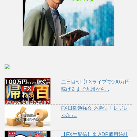
二日目朝【FXライブで100万円
稼げるまで九州から...
FX日曜勉強会 必勝法
レジレ
ジ3点...
【FX生配信】米 ADP雇用統計