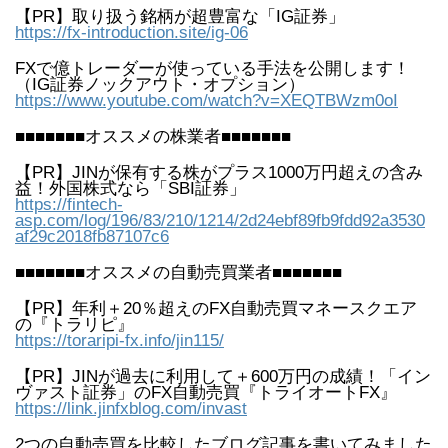
【PR】取り扱う銘柄が超豊富な「IG証券」
https://fx-introduction.site/ig-06
FXで億トレーダーが使っている手法を公開します！
（IG証券ノックアウト・オプション）
https://www.youtube.com/watch?v=XEQTBWzm0oI
■■■■■■■オススメの株業者■■■■■■■
【PR】JINが保有する株がプラス1000万円超えの含み
益！外国株式なら「SBI証券」
https://fintech-
asp.com/log/196/83/210/1214/2d24ebf89fb9fdd92a3530
af29c2018fb87107c6
■■■■■■■オススメの自動売買業者■■■■■■■
【PR】年利＋20％超えのFX自動売買マネースクエア
の『トラリピ』
https://toraripi-fx.info/jin115/
【PR】JINが過去に利用して＋600万円の成績！「イン
ヴァスト証券」のFX自動売買『トライオートFX』
https://link.jinfxblog.com/invast
2つの自動売買を比較したブログ記事を書いてみました