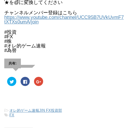
★を@に変換してください
チャンネルメンバー登録はこちら
https://www.youtube.com/channel/UCC9SB7UVkUvmF7
tXTXs0umA/join
#投資
#FX
#株
#オレ的ゲーム速報
#為替
共有:
ク
F
ク
リ
a
リ
ッ
c
ッ
ク
e
ク
し
b
し
て
o
て
T
o
G
w
k
o
i
で
o
-
オレ的ゲーム速報JIN FX投資部
t
共
g
t
有
l
-
FX
e
す
e
r
る
+
で
に
で