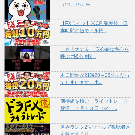
（21：15）米 ...
【FXライブ】米CPI発表後、日
本時間仲値でドル円...
「もう大丈夫」 安心感は慢心を
呼ぶ #慢心 #投...
本日開始が21時20～25分になっ
てしまいます。小...
期待値を積む ライブトレード
放送 ７月１３日（火）...
世界ランク2位ツールで視聴者さ
ん稼ぎまくり...