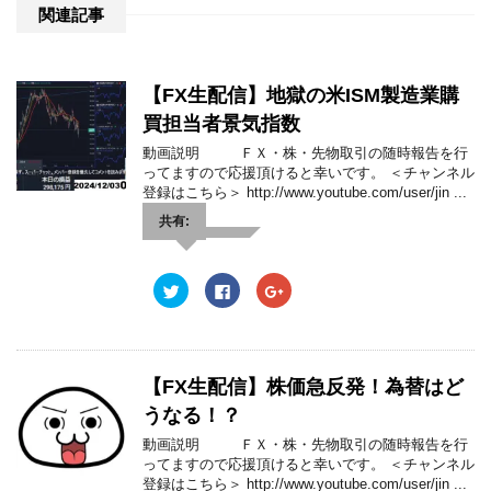
共
は
共
関連記事
有
ク
有
(
リ
(
新
ッ
新
し
ク
し
い
し
い
ウ
て
ウ
【FX生配信】地獄の米ISM製造業購
ィ
く
ィ
ン
だ
ン
ド
さ
ド
買担当者景気指数
ウ
い
ウ
で
(
で
動画説明 ＦＸ・株・先物取引の随時報告を行
開
新
開
ってますので応援頂けると幸いです。 ＜チャンネル
き
し
き
ま
い
ま
登録はこちら＞ http://www.youtube.com/user/jin ...
す
ウ
す
)
ィ
)
共有:
ン
ド
ウ
で
開
ク
F
ク
き
リ
a
リ
ま
ッ
c
ッ
す
ク
e
ク
)
し
b
し
て
o
て
T
o
G
w
k
o
【FX生配信】株価急反発！為替はど
i
で
o
t
共
g
うなる！？
t
有
l
e
す
e
動画説明 ＦＸ・株・先物取引の随時報告を行
r
る
+
で
に
で
ってますので応援頂けると幸いです。 ＜チャンネル
共
は
共
登録はこちら＞ http://www.youtube.com/user/jin ...
有
ク
有