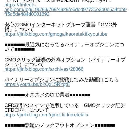
【PR】トレイダーズ証券のLIGHT FXはこちら！
https://fintech-
asp.com/log/196/83/769/4929/e6ded97735e3b0e5a4faa9
ff5c5de484d0001892
安心のGMOインターネットグループ運営「GMO外
貨」について
https://jinfxblog.com/gmogaikaoretekifxyoutube
■■■■■■■最近気になってるバイナリーオプションにつ
いて■■■■■■■
GMOクリック証券の外為オプション（バイナリーオプ
ション）について
https://jinfxblog.com/archives/28366
バイナリーオプションに挑戦してみた動画はこちら
https://youtu.be/b2Qx15RYqtE
■■■■■■■オススメのCFD業者■■■■■■■
CFD取引のメインで使用している「GMOクリック証券
CFD口座」について
https://jinfxblog.com/gmoclickoretekifx
■■■■■■■話題のノックアウトオプション■■■■■■■