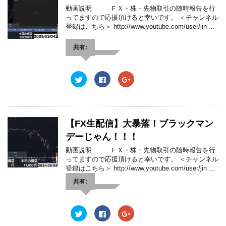
ン
t
共
g
動画説明 ＦＸ・株・先物取引の随時報告を行
ド
t
有
l
ウ
e
す
e
ってますので応援頂けると幸いです。 ＜チャンネル
で
r
る
+
登録はこちら＞ http://www.youtube.com/user/jin ...
開
で
に
で
き
共
は
共
ま
有
ク
有
す
(
リ
(
共有:
)
新
ッ
新
し
ク
し
い
し
い
ウ
て
ウ
ィ
く
ィ
ク
F
ク
ン
だ
ン
リ
a
リ
ド
さ
ド
ッ
c
ッ
ウ
い
ウ
ク
e
ク
で
(
で
し
b
し
開
新
開
て
o
て
き
し
き
T
o
G
ま
い
ま
w
k
o
【FX生配信】大暴落！ブラックマン
す
ウ
す
i
で
o
)
ィ
)
t
共
g
デーじゃん！！！
ン
t
有
l
ド
e
す
e
ウ
動画説明 ＦＸ・株・先物取引の随時報告を行
r
る
+
で
で
に
で
ってますので応援頂けると幸いです。 ＜チャンネル
開
共
は
共
き
登録はこちら＞ http://www.youtube.com/user/jin ...
有
ク
有
ま
(
リ
(
す
新
ッ
新
共有:
)
し
ク
し
い
し
い
ウ
て
ウ
ィ
く
ィ
ン
だ
ン
ク
F
ク
ド
さ
ド
リ
a
リ
ウ
い
ウ
ッ
c
ッ