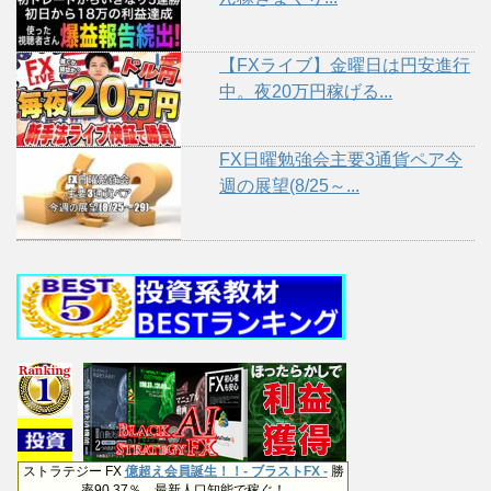
【FXライブ】金曜日は円安進行
中。夜20万円稼げる...
FX日曜勉強会主要3通貨ペア今
週の展望(8/25～...
ストラテジー FX
億超え会員誕生！！- ブラストFX -
勝
率90.37％。最新人口知能で稼ぐ！