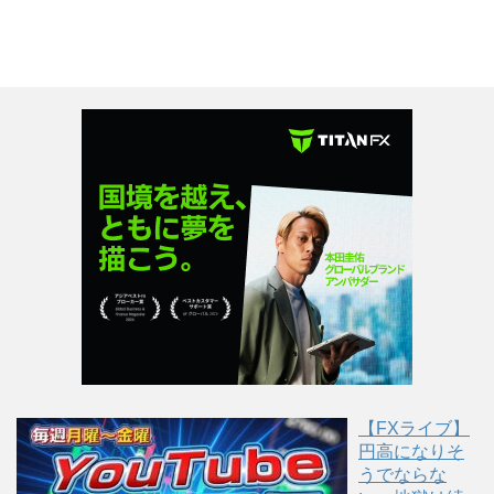
で
(
で
ク
e
ク
開
新
開
し
b
し
き
し
き
て
o
て
ま
い
ま
T
o
G
す
ウ
す
w
k
o
)
ィ
)
i
で
o
ン
t
共
g
ド
t
有
l
ウ
e
す
e
で
r
る
+
開
で
に
で
き
共
は
共
ま
有
ク
有
す
(
リ
(
)
新
ッ
新
し
ク
し
い
し
い
ウ
て
ウ
ィ
く
ィ
ン
だ
ン
ド
さ
ド
ウ
い
ウ
で
(
で
開
新
開
き
し
き
ま
い
ま
す
ウ
す
)
ィ
)
ン
ド
ウ
で
【FXライブ】
開
き
円高になりそ
ま
す
うでならな
)