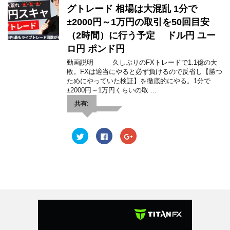
ま
t
共
g
グトレード 相場は大混乱 1分で
す
t
有
l
)
e
す
e
±2000円～1万円の取引を50回目安
r
る
+
で
に
で
（2時間）に行う予定 ドル円 ユー
共
は
共
有
ク
有
(
リ
(
ロ円 ポンド円
新
ッ
新
し
ク
し
動画説明 久しぶりのFXトレードで1.1億の大
い
し
い
敗。FXは適当にやると必ず負けるので反省し【勝つ
ウ
て
ウ
ィ
く
ィ
ためにやっていた検証】を徹底的にやる。1分で
ン
だ
ン
±2000円～1万円くらいの取 ...
ド
さ
ド
ウ
い
ウ
で
(
で
共有:
開
新
開
き
し
き
ま
い
ま
す
ウ
す
)
ィ
)
ク
F
ク
ン
リ
a
リ
ド
ッ
c
ッ
ウ
ク
e
ク
で
し
b
し
開
て
o
て
き
T
o
G
ま
w
k
o
す
i
で
o
)
t
共
g
t
有
l
e
す
e
r
る
+
で
に
で
共
は
共
有
ク
有