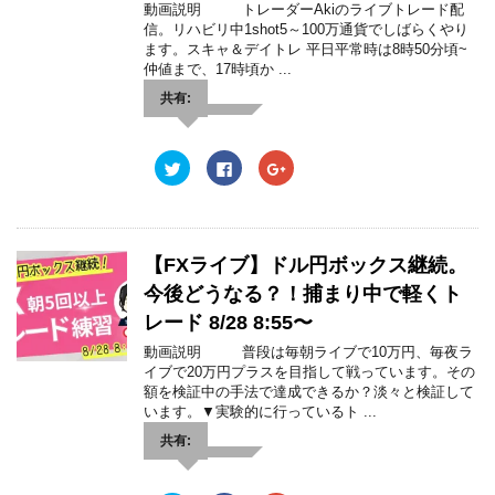
(
リ
(
動画説明 トレーダーAkiのライブトレード配
新
ッ
新
信。リハビリ中1shot5～100万通貨でしばらくやり
し
ク
し
い
し
い
ます。スキャ＆デイトレ 平日平常時は8時50分頃~
ウ
て
ウ
仲値まで、17時頃か ...
ィ
く
ィ
ン
だ
ン
ド
さ
ド
共有:
ウ
い
ウ
で
(
で
開
新
開
き
し
き
ま
い
ま
ク
F
ク
す
ウ
す
リ
a
リ
)
ィ
)
ッ
c
ッ
ン
ク
e
ク
ド
し
b
し
ウ
て
o
て
で
T
o
G
開
w
k
o
【FXライブ】ドル円ボックス継続。
き
i
で
o
ま
t
共
g
今後どうなる？！捕まり中で軽くト
す
t
有
l
)
e
す
e
レード 8/28 8:55〜
r
る
+
で
に
で
共
は
共
動画説明 普段は毎朝ライブで10万円、毎夜ラ
有
ク
有
イブで20万円プラスを目指して戦っています。その
(
リ
(
新
ッ
新
額を検証中の手法で達成できるか？淡々と検証して
し
ク
し
います。▼実験的に行っているト ...
い
し
い
ウ
て
ウ
共有:
ィ
く
ィ
ン
だ
ン
ド
さ
ド
ウ
い
ウ