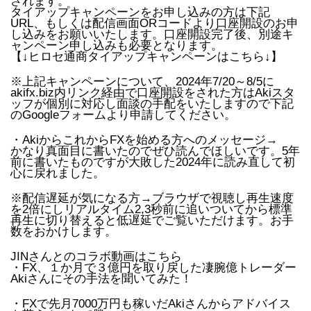
されます。
タイアップキャンペーンをお申し込みの方は下記
URL、もしくは配信画面ORコードより口座開設のお申
し込みをお願いいたします。口座開設完了後、別途キ
ャンペーン申し込みも必要となります。
【↓ヒロセ通商タイアップキャンペーンはこちら↓】
※上記キャンペーンについて、2024年7/20～8/5に
akifx.biz内リンク経由で口座開設をされた方はAkiスタ
ッフが個別に対応し面談の手配をいたしますので下記
のGoogleフォームより申請してください。
・AkiからこれからFXを始める方へのメッセージ→
かなり真面目に書いたのでぜひ読んでほしいです。5年
前に書いたものですが大敗した2024年に読み直して初
心に戻れました。
※配信遅延が気になる方→ブラウザで視聴し再生速度
を2倍にしリアルタイム2,3秒前に追いついてから標準
再生に切り替えると低遅延でご覧いただけます。お手
数をおかけします。
JINさんとのコラボ動画はこちら
・FX、１か月で３億円を取り戻した凄腕億トレーダー
Akiさんにその手法を聞いてみた！
・FXで先月7000万円も稼いだAkiさんからアドバイス