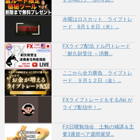
水曜はロスカット ライブトレ
ード 6月１８日（水）...
FXライブ配信 ドル円トレード
「耐久財受注 ～消費...
ここから全力勝負 ライブトレ
ード ９月１２日（金）...
FXライブトレードをするAki が
ライブ配信中！...
FX日曜勉強会 土勉の補講＆主
要3通貨ペア週間展望...