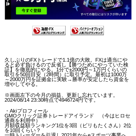
久しぶりのFXトレードで1.1億の大敗。FXは適当にや
ると必ず負けるので反省し【勝つためにやっていた検
証】を徹底的にやる。1分で±2000円～1万円くらいの
取引を50回目安（2時間）に取引予定。最初は1000万
～2000万円を証拠金に実験→勝率が安定したら資金を
増やしてやる。
※画面左下の今月の損益、更新し忘れています。
2024/08/14 23:30時点で4946724円です。
・Akiプロフィール
GMOクリック証券トレードアイランド （今はヒロセ
通商を利用中）
月額収益額ランキング1位を3回（ビリもたくさん）2位
を10回くらい？
一時トレーダーを引退し2021年からeスポーツ事業へ