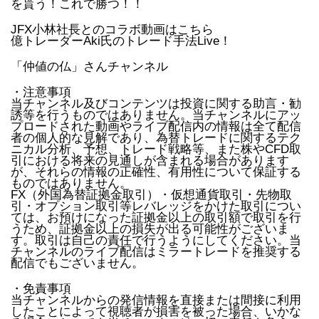
を貰う！これで勝つ！！
JFX小林社長とのコラボ動画はこちら
億トレーダーAki氏のトレード手法Live！
「仲値の仏」さんチャンネル
・注意事項
当チャンネル及びコンテンツは投資に関する助言・勧
誘等を行うものではありません。当チャンネルにアッ
プロードされた動画やライブ配信内の情報は全て配信
者の個人的な見解であり、為替トレードに関するテク
ニカル分析、予想、トレード戦略等、また株やCFD取
引における将来の見通しが含まれる場合があります
が、それらの情報の正確性、有用性について保証する
ものではありません。
FX（外国為替証拠金取引）・仮想通貨取引・先物取
引・オプション取引等レバレッジをかけた取引につい
ては、お預けになった証拠金以上の取引額で取引を行
うため、証拠金以上の損失が出る可能性がございま
す。取引は自己の責任で行うようにしてください。当
チャンネルのライブ配信はミラートレードを推奨する
配信でもございません。
・免責事項
当チャンネルからの発信情報を直接または間接に利用
したことによって視聴者が損害を被った場合、いかな