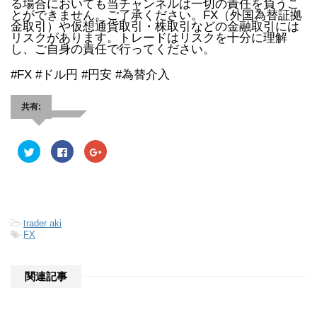
る場合においても当チャンネルは一切の責任を負うこ
とができません。ご了承ください。FX（外国為替証拠
金取引）や仮想通貨取引・株取引などの金融取引には
リスクがあります。トレードはリスクを十分に理解
し、ご自身の責任で行ってください。
#FX #ドル円 #円安 #為替介入
共有:
ク
F
ク
リ
a
リ
ッ
c
ッ
ク
e
ク
し
b
し
て
o
て
T
o
G
w
k
o
i
で
o
-
trader aki
t
共
g
t
有
l
-
FX
e
す
e
r
る
+
で
に
で
共
は
共
関連記事
有
ク
有
(
リ
(
新
ッ
新
し
ク
し
い
し
い