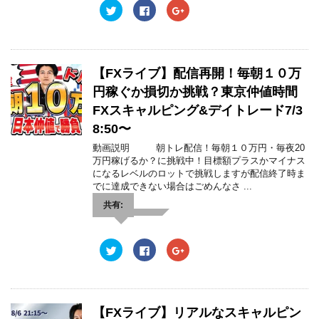
で
(
で
ク
F
ク
開
新
開
リ
a
リ
き
し
き
ッ
c
ッ
ま
い
ま
ク
e
ク
す
ウ
す
し
b
し
)
ィ
)
て
o
て
ン
T
o
G
ド
w
k
o
ウ
【FXライブ】配信再開！毎朝１０万
i
で
o
で
t
共
g
開
円稼ぐか損切か挑戦？東京仲値時間
t
有
l
き
e
す
e
ま
FXスキャルピング&デイトレード7/3
r
る
+
す
で
に
で
)
8:50〜
共
は
共
有
ク
有
(
リ
(
動画説明 朝トレ配信！毎朝１０万円・毎夜20
新
ッ
新
万円稼げるか？に挑戦中！目標額プラスかマイナス
し
ク
し
い
し
い
になるレベルのロットで挑戦しますが配信終了時ま
ウ
て
ウ
でに達成できない場合はごめんなさ ...
ィ
く
ィ
ン
だ
ン
ド
さ
ド
共有:
ウ
い
ウ
で
(
で
開
新
開
き
し
き
ま
い
ま
ク
F
ク
す
ウ
す
リ
a
リ
)
ィ
)
ッ
c
ッ
ン
ク
e
ク
ド
し
b
し
ウ
て
o
て
で
T
o
G
開
w
k
o
【FXライブ】リアルなスキャルピン
き
i
で
o