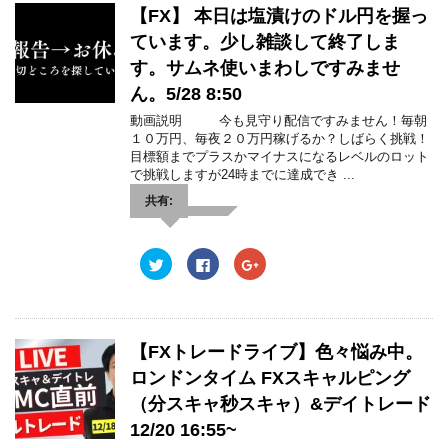
ウ
て
ウ
【FX】 本日は塩漬けのドル円を握っ
ィ
く
ィ
ン
だ
ン
ド
さ
ド
ています。少し雑談して終了しま
ウ
い
ウ
で
(
で
す。サムネ使いまわしですみませ
開
新
開
き
し
き
ん。5/28 8:50
ま
い
ま
す
ウ
す
動画説明 今も見守り配信ですみません！毎朝
)
ィ
)
ン
１０万円、毎夜２０万円稼げるか？しばらく挑戦！
ド
目標額までプラスかマイナスになるレベルのロット
ウ
で
で挑戦しますが24時までに達成でき ...
開
き
共有:
ま
す
)
ク
F
ク
リ
a
リ
ッ
c
ッ
ク
e
ク
し
b
し
て
o
て
T
o
G
w
k
o
【FXトレードライブ】色々悩み中。
i
で
o
t
共
g
ロンドンタイム FXスキャルピング
t
有
l
e
す
e
（分スキャ秒スキャ）&デイトレード
r
る
+
で
に
で
12/20 16:55~
共
は
共
有
ク
有