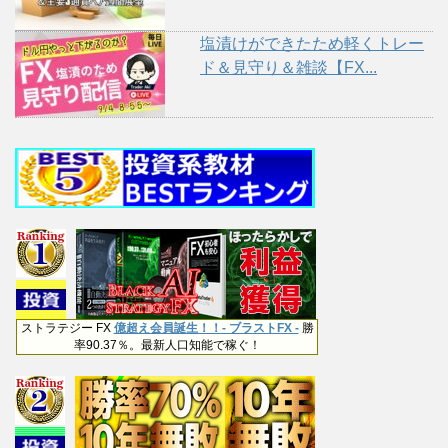
塩漬けができたため軽くトレー
ド＆見守り＆雑談【FX...
ストラテジー FX
億超え会員誕生！！- ブラストFX -
勝
率90.37％。最新人口知能で稼ぐ！