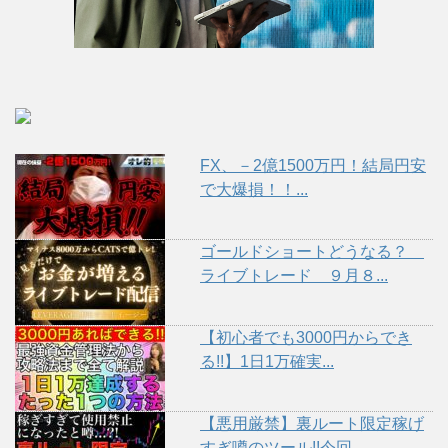
FX、－2億1500万円！結局円安
で大爆損！！...
ゴールドショートどうなる？
ライブトレード ９月８...
【初心者でも3000円からでき
る!!】1日1万確実...
【悪用厳禁】裏ルート限定稼げ
すぎ噂のツール!!今回...