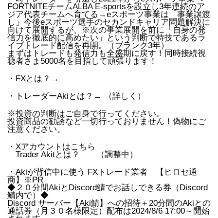
FORTNITEチームALBA E-sportsを設立し3年連続のア
ジア代表チームへ育てる→eスポーツ事業は「事業譲渡
し」今後eスポーツ選手のセカンドキャリア問題解決に
向けて展開するが、※次の事業展開を前に「自身の発
信力を徹底的に高めたい」という判断で特技であるラ
イブトレード配信を再開。（ブランク3年）
まずはトレードも発信力も全盛期に戻す！同時接続視
聴者さま5000名を目指して頑張ります！
・FXとは？→
・トレーダーAkiとは？→ （詳しく）
※投資の判断はご自身で行ってください。
投資商品の勧誘など一切行っておりません！偽物にご
注意ください。
・Xアカウントはこちら
Trader Akitとは？ （調整中）
・Akiが背信中に使う FXトレード業者 【ヒロセ通
商】※PR
◆２０分間AkiとDiscord鯖でお話しできる券（Discord
鯖内で）◆
Discord サーバー【Aki鯖】への招待＋20分間のAkiとの
通話券（月３０名様限定）配布は2024/8/6 17:00～開始