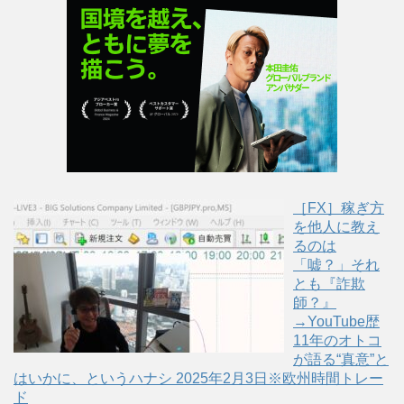
(
リ
(
新
ッ
新
し
ク
し
い
し
い
ウ
て
ウ
ィ
く
ィ
ン
だ
ン
ド
さ
ド
ウ
い
ウ
で
(
で
開
新
開
き
し
き
ま
い
ま
す
ウ
す
)
ィ
)
ン
ド
ウ
で
［FX］稼ぎ方
開
き
を他人に教え
ま
す
るのは
)
「嘘？」それ
とも『詐欺
師？』
→YouTube歴
11年のオトコ
が語る“真意”と
はいかに、というハナシ 2025年2月3日※欧州時間トレー
ド